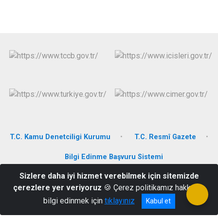
T.C. Kamu Denetciligi Kurumu
T.C. Resmî Gazete
Bilgi Edinme Başvuru Sistemi
Sizlere daha iyi hizmet verebilmek için sitemizde
Saray Mahallesi Adil CANDEMİR Caddesi. 05720
çerezlere yer veriyoruz
🍪 Çerez politikamız hakkında
Hamamözü/AMASYA
bilgi edinmek için
tıklayınız
Kabul et
03587876116