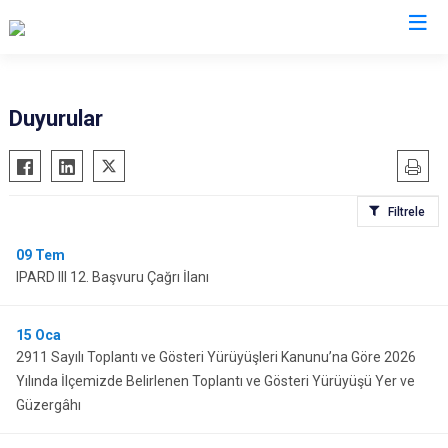
Amasya
Duyurular
Göynücek
Gümüşhacıköy
Filtrele
Hamamözü
Merzifon
09
Tem
IPARD III 12. Başvuru Çağrı İlanı
Suluova
Taşova
15
Oca
2911 Sayılı Toplantı ve Gösteri Yürüyüşleri Kanunu’na Göre 2026
Yılında İlçemizde Belirlenen Toplantı ve Gösteri Yürüyüşü Yer ve
Güzergâhı