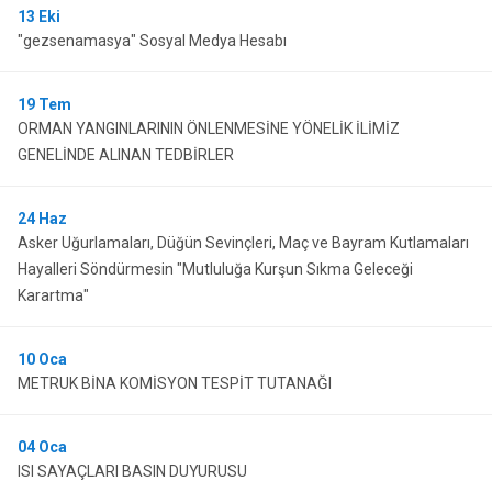
13
Eki
"gezsenamasya" Sosyal Medya Hesabı
19
Tem
ORMAN YANGINLARININ ÖNLENMESİNE YÖNELİK İLİMİZ
GENELİNDE ALINAN TEDBİRLER
24
Haz
Asker Uğurlamaları, Düğün Sevinçleri, Maç ve Bayram Kutlamaları
Hayalleri Söndürmesin "Mutluluğa Kurşun Sıkma Geleceği
Karartma"
10
Oca
METRUK BİNA KOMİSYON TESPİT TUTANAĞI
04
Oca
ISI SAYAÇLARI BASIN DUYURUSU