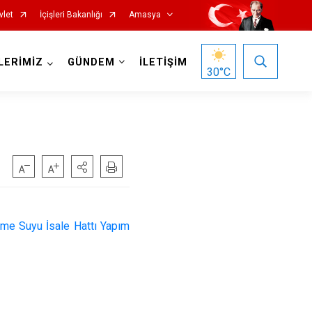
vlet
İçişleri Bakanlığı
Amasya
LERİMİZ
GÜNDEM
İLETİŞİM
30
°C
çme Suyu İsale Hattı Yapım
öy