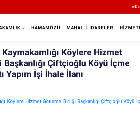
e-De
AKAMLIK
HAMAMÖZÜ
MAHALLİ İDARELER
HİZMET
Amasya
 Kaymakamlığı Köylere Hizmet
i Başkanlığı Çiftçioğlu Köyü İçme
ı Yapım İşi İhale İlanı
 Köylere Hizmet Götürme Birliği Başkanlığı Çiftçioğlu Köyü İ
Göynücek
Gümüşhacık
Hamamözü
Merzifon