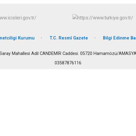
Suluova
Taşova
netciligi Kurumu
T.C. Resmî Gazete
Bilgi Edinme Ba
Saray Mahallesi Adil CANDEMİR Caddesi. 05720 Hamamözü/AMASY
03587876116